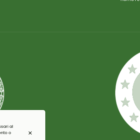
sari al
ento o