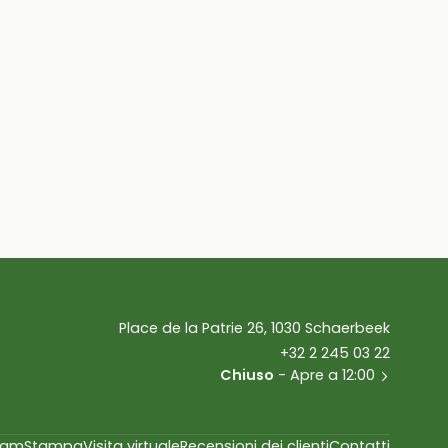
Place de la Patrie 26, 1030 Schaerbeek
+32 2 245 03 22
Chiuso
- Apre a 12:00
eam
Stampa
Visita virtuale
Recensioni dei clienti
Contatti