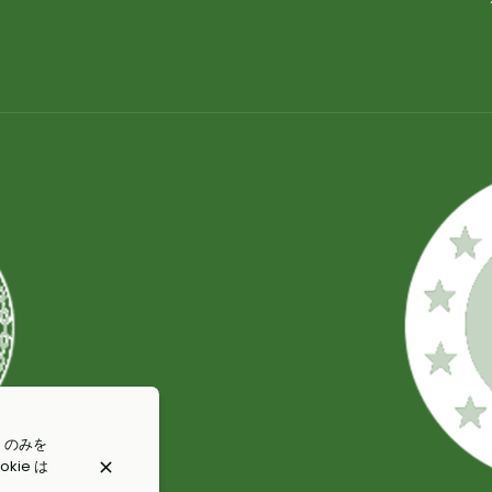
 のみを
kie は