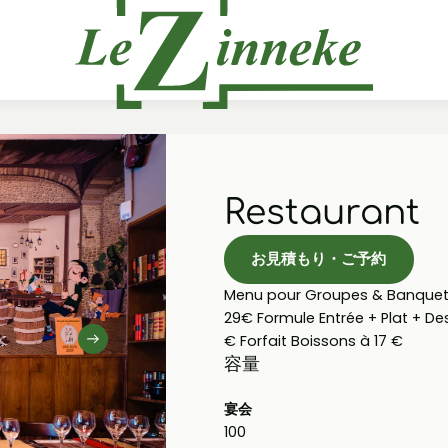
Restaurant
お見積もり・ご予約
Menu pour Groupes & Banquets 
29€ Formule Entrée + Plat + Des
€ Forfait Boissons à 17 €
容量
宴会
100