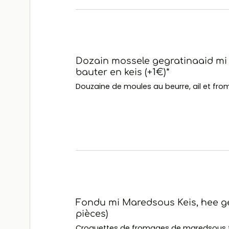
Dozain mossele gegratinaaid mi
bauter en keis (+1€)*
Douzaine de moules au beurre, ail et fro
Fondu mi Maredsous Keis, hee g
pièces)
Croquettes de fromages de maredsous 