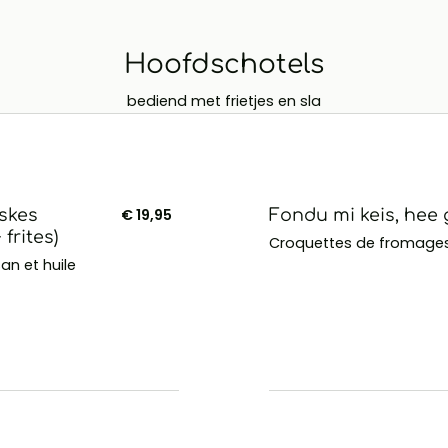
Hoofdschotels
bediend met frietjes en sla
kskes
€ 19,95
Fondu mi keis, hee g
frites)
Croquettes de fromages
n et huile