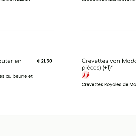
auter en
€ 21,50
Crevettes van Mada
pièces) (+1)*
s au beurre et
Crevettes Royales de Ma