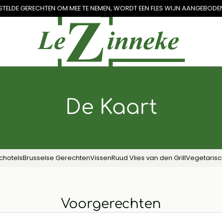
STELDE GERECHTEN OM MEE TE NEMEN, WORDT EEN
FLES WIJN AANGEBODE
De Kaart
chotels
Brusselse Gerechten
Vissen
Ruud Vlies van den Grill
Vegetarisc
Voorgerechten