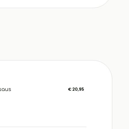
saus
€ 20,95