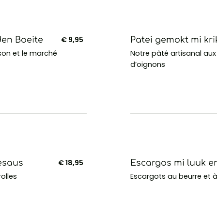
en Boeite
€ 9,95
Patei gemokt mi kr
son et le marché
Notre pâté artisanal aux 
d’oignons
esaus
€ 18,95
Escargos mi luuk e
olles
Escargots au beurre et à l