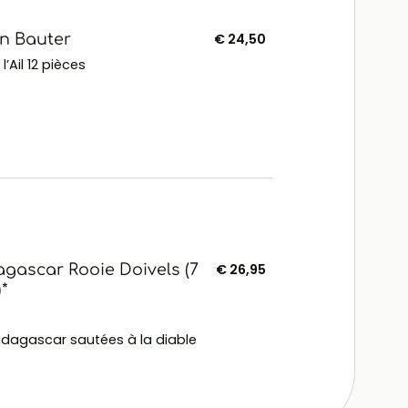
n Bauter
€ 24,50
’Ail 12 pièces
gascar Rooie Doivels (7
€ 26,95
)*
dagascar sautées à la diable