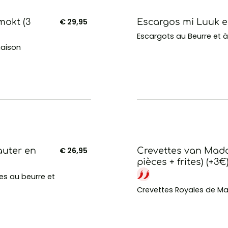
mokt (3
€ 29,95
Escargos mi Luuk e
Escargots au Beurre et à l
maison
auter en
€ 26,95
Crevettes van Mada
pièces + frites) (+3€
s au beurre et
Crevettes Royales de Ma