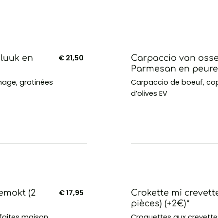
 luuk en
€ 21,50
Carpaccio van osse 
Parmesan en peure 
mage, gratinées
Carpaccio de boeuf, co
d’olives EV
emokt (2
€ 17,95
Crokette mi crevett
pièces) (+2€)*
faites maison
Croquettes aux crevettes