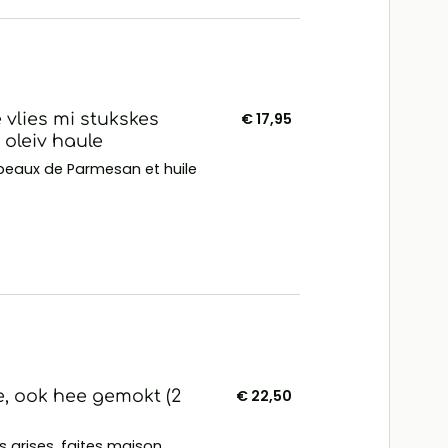
vlies mi stukskes
€ 17,95
oleiv haule
peaux de Parmesan et huile
e, ook hee gemokt (2
€ 22,50
 grises, faites maison