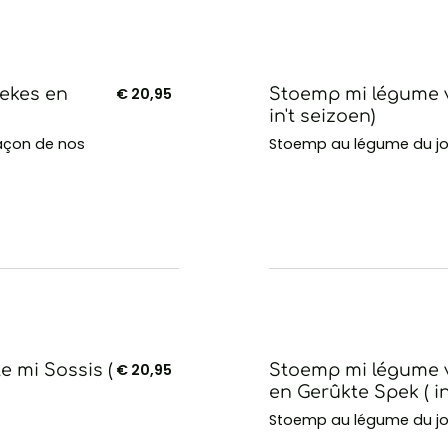
lekes en
€ 20,95
Stoemp mi légume v
in't seizoen)
façon de nos
Stoemp au légume du jou
 mi Sossis (
€ 20,95
Stoemp mi légume v
en Gerûkte Spek ( in
Stoemp au légume du jo