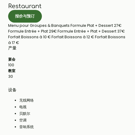
Restaurant
报价与预订
Menu pour Groupes & Banquets Formule Plat + Dessert 27€
Formule Entrée + Plat 29€ Formule Entrée + Plat + Dessert 37€
Forfait Boissons à 10 € Forfait Boissons à 12 € Forfait Boissons
à 17 €
产量
宴会
100
教室
30
设备
无线网络
电视
贝默尔
空调
音响系统