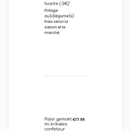
boeite (-3€)*
Potage
au(x)légume(s)
frais selon la
saison et le
marché
Patei gemokt
€17.95
mi krikskes
confeteur