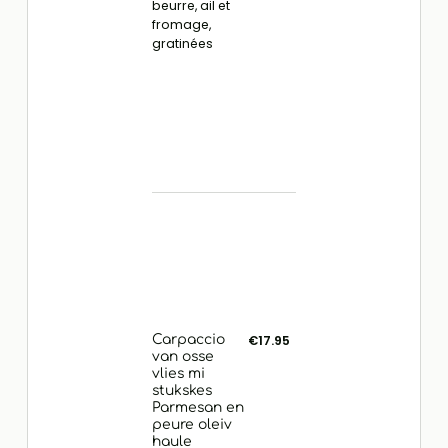
beurre, ail et
fromage,
gratinées
Carpaccio
€17.95
van osse
vlies mi
stukskes
Parmesan en
peure oleiv
haule