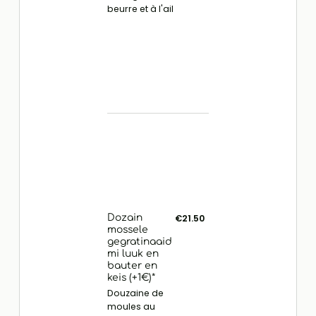
beurre et à l'ail
Dozain
€21.50
mossele
gegratinaaid
mi luuk en
bauter en
keis (+1€)*
Douzaine de
moules au