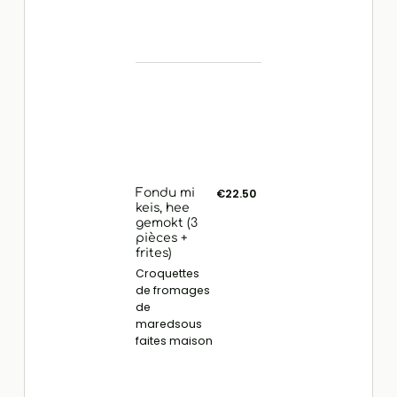
Fondu mi
€22.50
keis, hee
gemokt (3
pièces +
frites)
Croquettes
de fromages
de
maredsous
faites maison