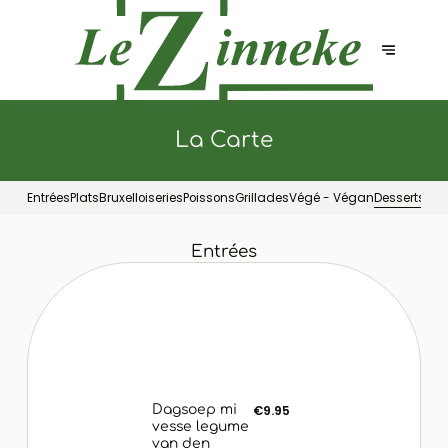
La Carte
Entrées
Plats
Bruxelloiseries
Poissons
Grillades
Végé - Végan
Desserts
Entrées
Dagsoep mi
€9.95
vesse legume
van den