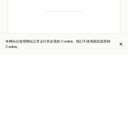
本网站仅使用网站正常运行所必需的 Cookie。我们不使用跟踪或营销
Cookie。
Crevettes
€26.95
van
Madagascar
mi Bauter
en Luuk (7
pièces +
frites) (+3€)*
Crevettes
Royales de
Madagascar
sautées au
beurre et à
l'ail