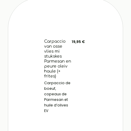
Carpaccio
19,95 €
van osse
vlies mi
stukskes
Parmesan en
peure oleiv
haule (+
frites)
Carpaccio de
boeuf,
copeaux de
Parmesan et
huile d’olives
EV