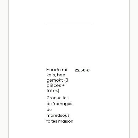
Fondu mi
22,50 €
keis, hee
gemokt (3
pièces +
frites)
Croquettes
de fromages
de
maredsous
faites maison