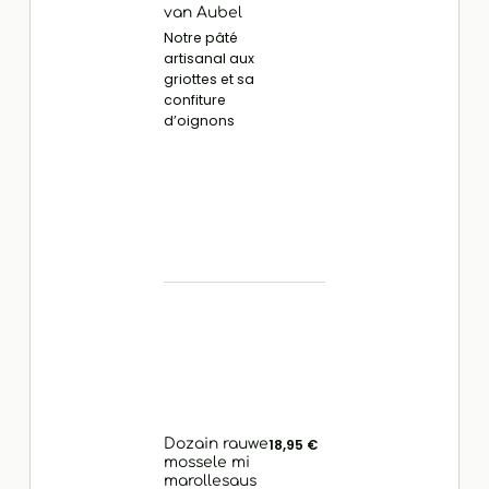
van Aubel
Notre pâté
artisanal aux
griottes et sa
confiture
d’oignons
Dozain rauwe
18,95 €
mossele mi
marollesaus