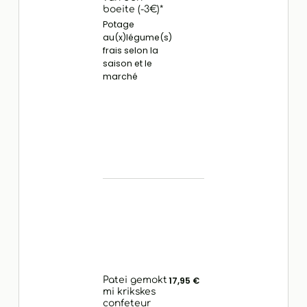
boeite (-3€)*
Potage
au(x)légume(s)
frais selon la
saison et le
marché
Patei gemokt
17,95 €
mi krikskes
confeteur