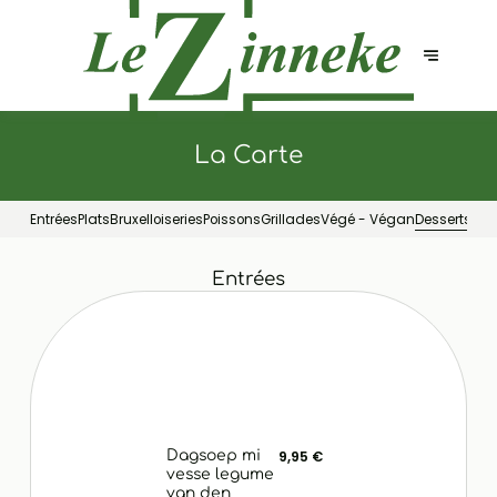
La Carte
Entrées
Plats
Bruxelloiseries
Poissons
Grillades
Végé - Végan
Desserts
Entrées
Dagsoep mi
9,95 €
vesse legume
van den