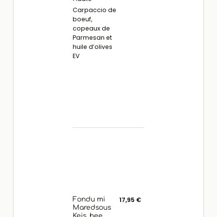
Carpaccio de
boeuf,
copeaux de
Parmesan et
huile d’olives
EV
Fondu mi
17,95 €
Maredsous
Keis, hee