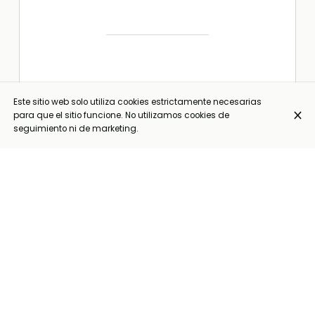
Este sitio web solo utiliza cookies estrictamente necesarias
para que el sitio funcione. No utilizamos cookies de
seguimiento ni de marketing.
Crevettes
26,95 €
van
Madagascar
mi Bauter
en Luuk (7
pièces +
frites) (+3€)*
Crevettes
Royales de
Madagascar
sautées au
beurre et à
l'ail