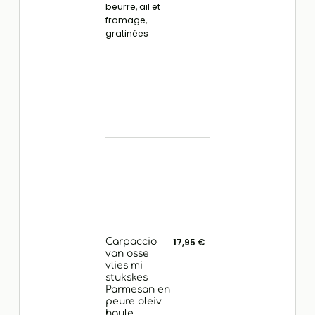
beurre, ail et
fromage,
gratinées
Carpaccio
17,95 €
van osse
vlies mi
stukskes
Parmesan en
peure oleiv
haule