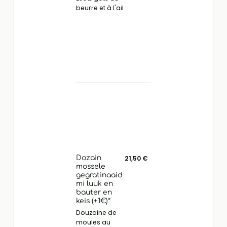
beurre et à l'ail
Dozain
21,50 €
mossele
gegratinaaid
mi luuk en
bauter en
keis (+1€)*
Douzaine de
moules au