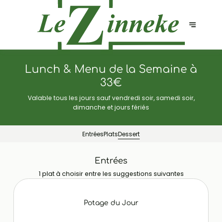
Lunch & Menu de la Semaine à
33€
Valable tous les jours sauf vendredi soir, samedi soir,
dimanche et jours fériés
Entrées
Plats
Dessert
Entrées
1 plat à choisir entre les suggestions suivantes
Potage du Jour