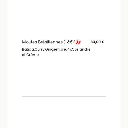
33,00 €
Moules Brésiliennes (+8€)*
Batida,Curry,Gingembre,Pili,Coriandre
et Crème.