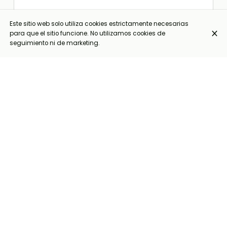
Este sitio web solo utiliza cookies estrictamente necesarias
para que el sitio funcione. No utilizamos cookies de
seguimiento ni de marketing.
Moules Bruxelloise (+8€)*
32,00 €
Lardons, Gueuze Cantillon et
Champignons