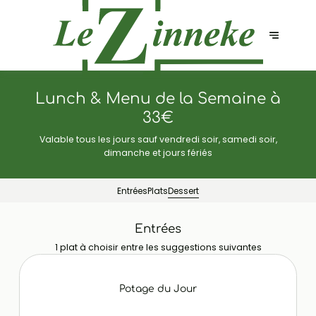
Lunch & Menu de la Semaine à
33€
Valable tous les jours sauf vendredi soir, samedi soir,
dimanche et jours fériés
Entrées
Plats
Dessert
Entrées
1 plat à choisir entre les suggestions suivantes
Potage du Jour