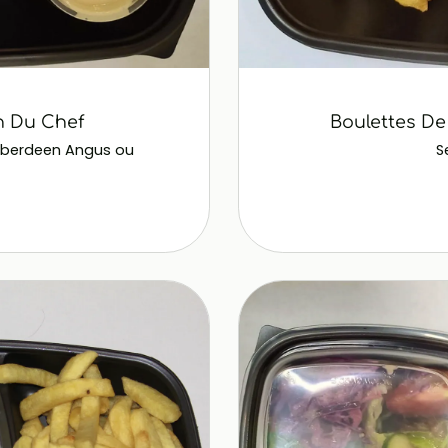
n Du Chef
Boulettes De
s Aberdeen Angus ou
S