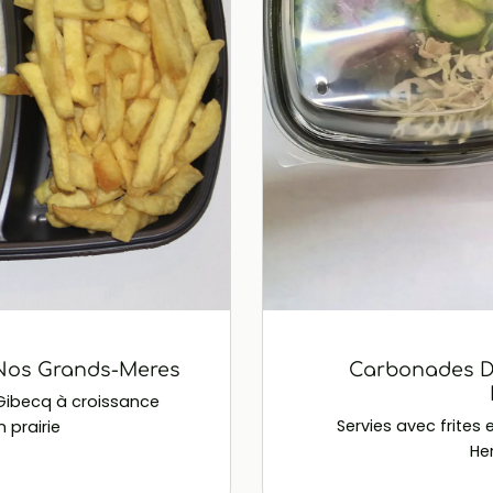
 Nos Grands-Meres
Carbonades De
e Gibecq à croissance
Servies avec frites
 prairie
He