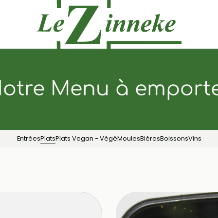
otre Menu à emport
Entrées
Plats
Plats Vegan - Végé
Moules
Bières
Boissons
Vins