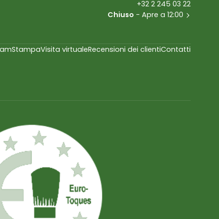
+32 2 245 03 22
Chiuso
- Apre a 12:00
eam
Stampa
Visita virtuale
Recensioni dei clienti
Contatti