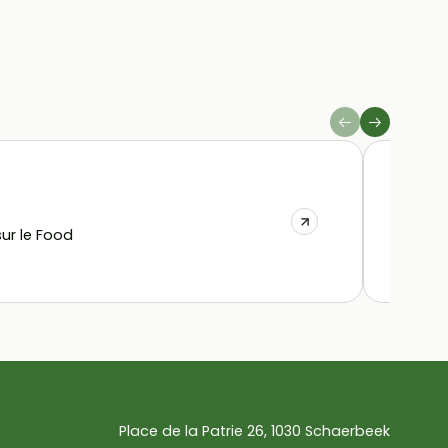
La C
ur le Food
Place de la Patrie 26, 1030 Schaerbeek