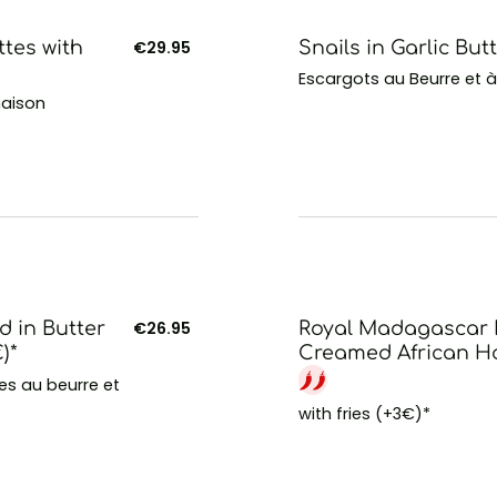
tes with
€29.95
Snails in Garlic But
Escargots au Beurre et à l
maison
 in Butter
€26.95
Royal Madagascar P
)*
Creamed African Ho
s au beurre et
with fries (+3€)*