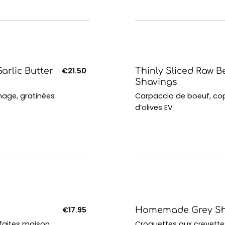
arlic Butter
€21.50
Thinly Sliced Raw 
Shavings
mage, gratinées
Carpaccio de boeuf, co
d’olives EV
€17.95
Homemade Grey Shr
faites maison
Croquettes aux crevettes