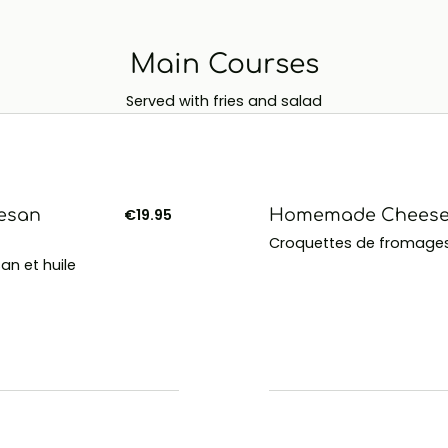
Main Courses
Served with fries and salad
mesan
€19.95
Homemade Cheese F
Croquettes de fromages
n et huile