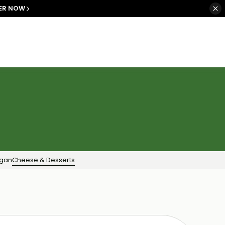
ER NOW
egan
Cheese & Desserts