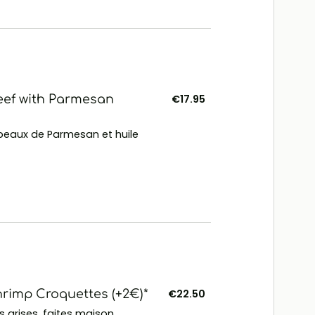
Beef with Parmesan
€17.95
peaux de Parmesan et huile
imp Croquettes (+2€)*
€22.50
 grises, faites maison