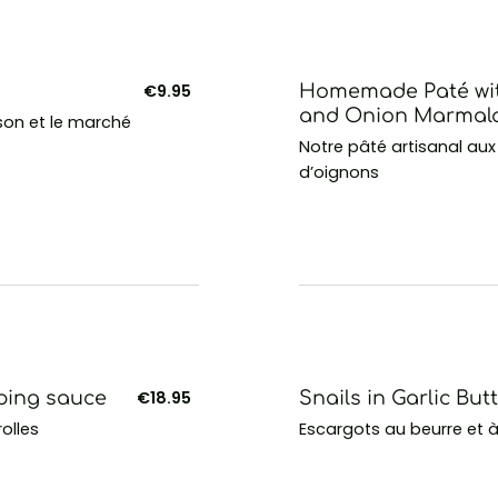
€9.95
Homemade Paté with
and Onion Marmala
son et le marché
Notre pâté artisanal aux 
d’oignons
ping sauce
€18.95
Snails in Garlic But
olles
Escargots au beurre et à l