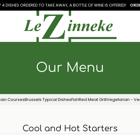
Y 4 DISHES ORDERED TO TAKE AWAY, A
BOTTLE OF WINE IS OFFERED!
ORD
Our Menu
ain Courses
Brussels Typical Dishes
Fish
Red Meat Grill
Vegetarian - V
Cool and Hot Starters