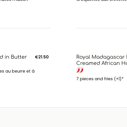
 in Butter
€21.50
Royal Madagascar P
Creamed African Ho
s au beurre et à
7 pieces and fries (+1)*