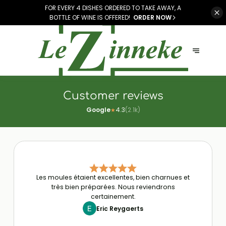
FOR EVERY 4 DISHES ORDERED TO TAKE AWAY, A
BOTTLE OF WINE IS OFFERED!
ORDER NOW
Customer reviews
Google
4.3
(
2.1k
)
★
Les moules étaient excellentes, bien charnues et
très bien préparées. Nous reviendrons
certainement.
Eric Reygaerts