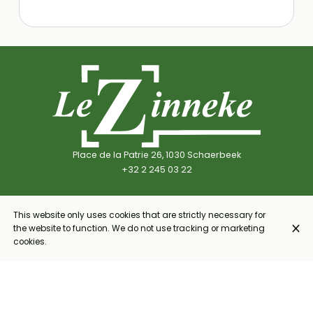
Place de la Patrie 26, 1030 Schaerbeek
+32 2 245 03 22
This website only uses cookies that are strictly necessary for
Opening hours
the website to function. We do not use tracking or marketing
Monday
18:00 - 22:00
cookies.
Tuesday
18:00 - 22:00
Wednesday
12:00 - 14:00
18:00 - 22:00
Thursday
12:00 - 14:00
18:00 - 22:00
Friday
12:00 - 14:00
18:00 - 22:30