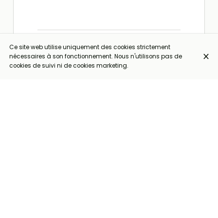
Ce site web utilise uniquement des cookies strictement
nécessaires à son fonctionnement. Nous n'utilisons pas de
cookies de suivi ni de cookies marketing.
Moules Bruxelloise (+8€)*
32,00 €
Lardons, Gueuze Cantillon et
Champignons