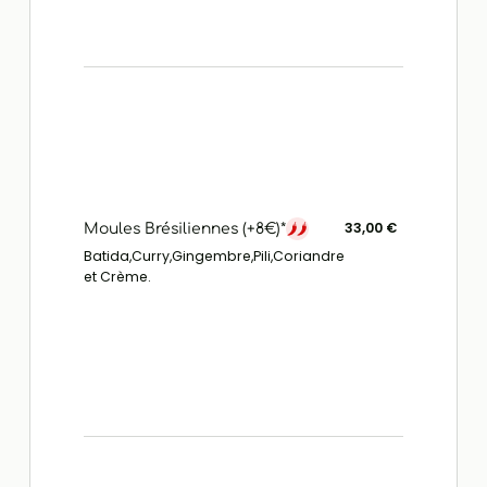
33,00 €
Moules Brésiliennes (+8€)*
Batida,Curry,Gingembre,Pili,Coriandre
et Crème.