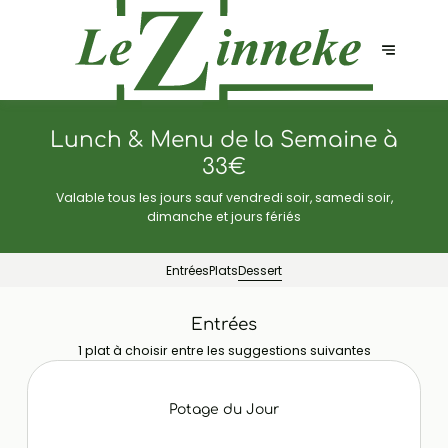
Lunch & Menu de la Semaine à
33€
Valable tous les jours sauf vendredi soir, samedi soir,
dimanche et jours fériés
Entrées
Plats
Dessert
Entrées
1 plat à choisir entre les suggestions suivantes
Potage du Jour