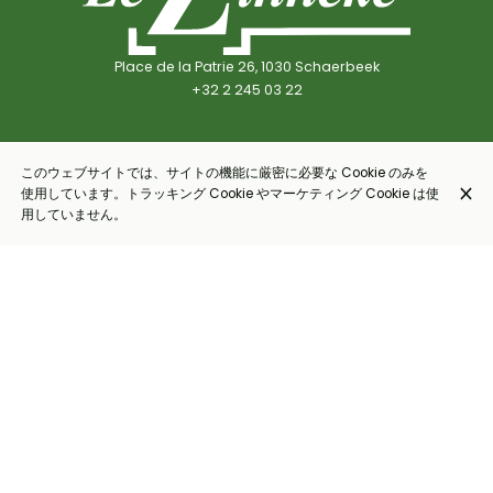
Place de la Patrie 26, 1030 Schaerbeek
+32 2 245 03 22
営業時間
このウェブサイトでは、サイトの機能に厳密に必要な Cookie のみを
月曜日
18:00 - 22:00
使用しています。トラッキング Cookie やマーケティング Cookie は使
用していません。
火曜日
18:00 - 22:00
水曜日
12:00 - 14:00
18:00 - 22:00
木曜日
12:00 - 14:00
18:00 - 22:00
金曜日
12:00 - 14:00
18:00 - 22:30
土曜日
12:00 - 14:00
18:00 - 22:30
日曜日
12:00 - 14:00
18:00 - 22:00
ホーム
チーム
プレス
バーチャル訪問
お客様の声
お問い合わせ先
ニュースレターを購読する