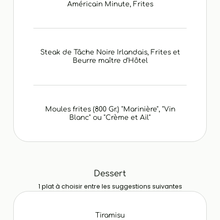
Américain Minute, Frites
Steak de Tâche Noire Irlandais, Frites et
Beurre maître d'Hôtel
Moules frites (800 Gr.) "Marinière", "Vin
Blanc" ou "Crème et Ail"
Dessert
1 plat à choisir entre les suggestions suivantes
Tiramisu