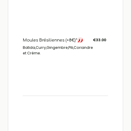
€33.00
Moules Brésiliennes (+8€)*
Batida,Curry,Gingembre,Pili,Coriandre
et Crème.