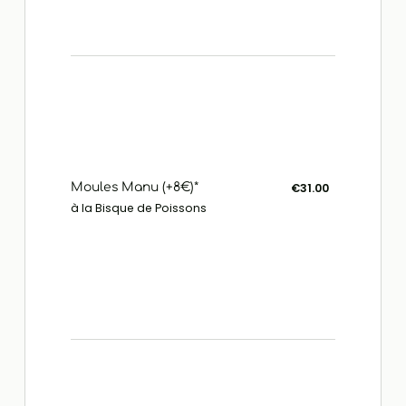
Moules Manu (+8€)*
€31.00
à la Bisque de Poissons