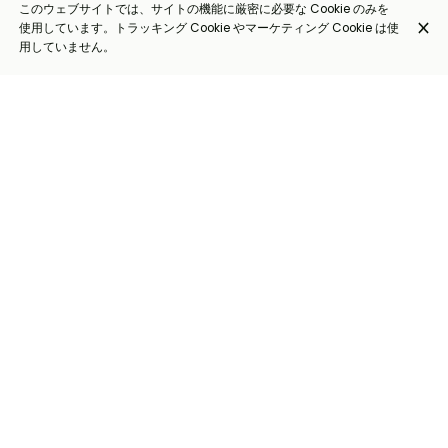
このウェブサイトでは、サイトの機能に厳密に必要な Cookie のみを
使用しています。トラッキング Cookie やマーケティング Cookie は使
用していません。
Moules Bruxelloise (+8€)*
€32.00
Lardons, Gueuze Cantillon et
Champignons
€32.00
Moules Diables Rouges (+8€)*
Créme, Pili-pili et Jupiler