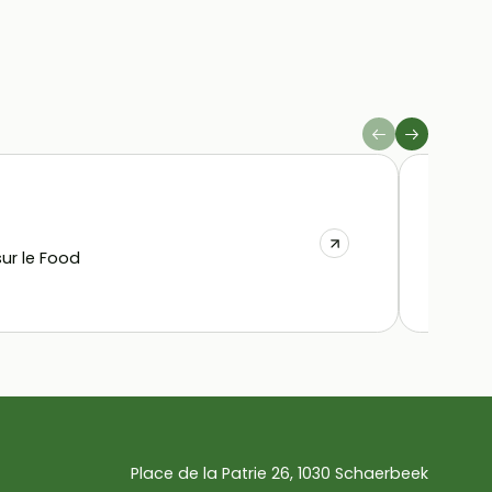
La C
ur le Food
Place de la Patrie 26, 1030 Schaerbeek