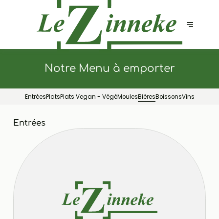
Notre Menu à emporter
Entrées
Plats
Plats Vegan - Végé
Moules
Bières
Boissons
Vins
Entrées